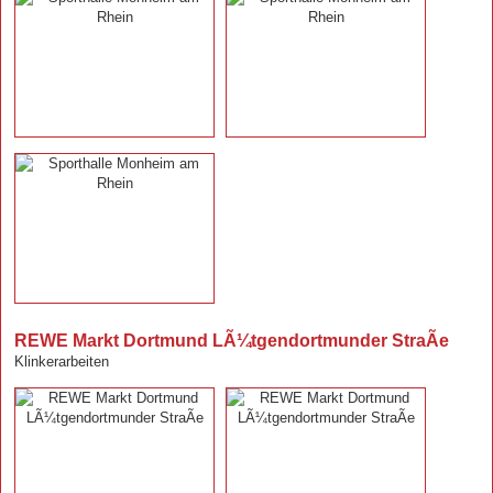
REWE Markt Dortmund LÃ¼tgendortmunder StraÃe
Klinkerarbeiten