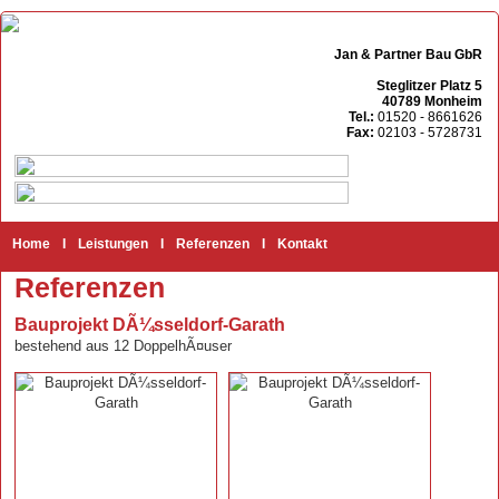
Jan & Partner Bau GbR
Steglitzer Platz 5
40789 Monheim
Tel.:
01520 - 8661626
Fax:
02103 - 5728731
Home
I
Leistungen
I
Referenzen
I
Kontakt
Referenzen
Bauprojekt DÃ¼sseldorf-Garath
bestehend aus 12 DoppelhÃ¤user