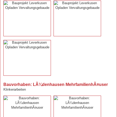
Bauvorhaben: LÃ¼denhausen MehrfamilienhÃ¤user
Klinkerarbeiten